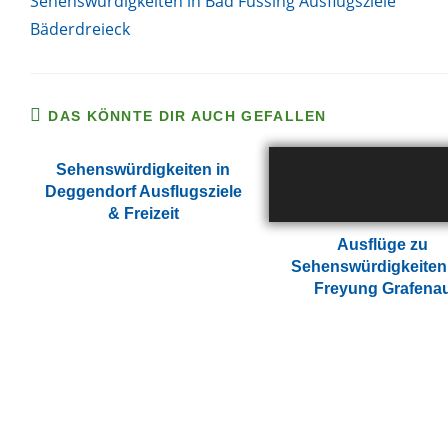
Sehenswürdigkeiten in Bad Füssing Ausflugsziele
ansehen
Bäderdreieck
DAS KÖNNTE DIR AUCH GEFALLEN
Sehenswürdigkeiten in
Deggendorf Ausflugsziele
& Freizeit
Ausflüge zu
Sehenswürdigkeiten
Freyung Grafena