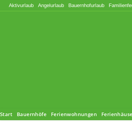
Zum
Aktivurlaub
Angelurlaub
Bauernhofurlaub
Familienfe
Inhalt
springen
Start
Bauernhöfe
Ferienwohnungen
Ferienhäus